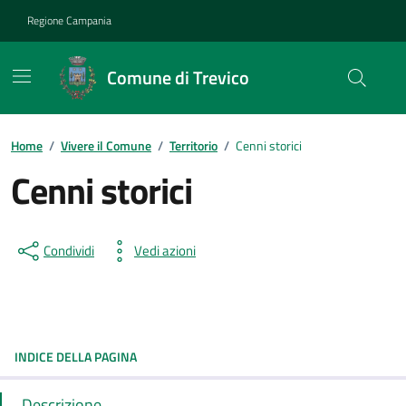
Vai ai contenuti
Vai al footer
Regione Campania
Comune di Trevico
Home
/
Vivere il Comune
/
Territorio
/
Cenni storici
Cenni storici
Condividi
Vedi azioni
INDICE DELLA PAGINA
Descrizione