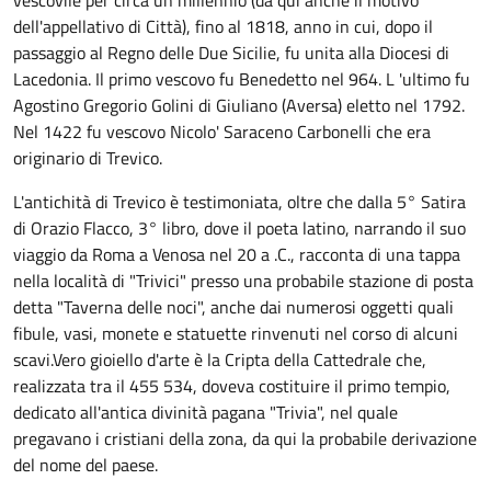
vescovile per circa un millennio (da qui anche il motivo
dell'appellativo di Città), fino al 1818, anno in cui, dopo il
passaggio al Regno delle Due Sicilie, fu unita alla Diocesi di
Lacedonia. Il primo vescovo fu Benedetto nel 964. L 'ultimo fu
Agostino Gregorio Golini di Giuliano (Aversa) eletto nel 1792.
Nel 1422 fu vescovo Nicolo' Saraceno Carbonelli che era
originario di Trevico.
L'antichità di Trevico è testimoniata, oltre che dalla 5° Satira
di Orazio Flacco, 3° libro, dove il poeta latino, narrando il suo
viaggio da Roma a Venosa nel 20 a .C., racconta di una tappa
nella località di "Trivici" presso una probabile stazione di posta
detta "Taverna delle noci", anche dai numerosi oggetti quali
fibule, vasi, monete e statuette rinvenuti nel corso di alcuni
scavi.Vero gioiello d'arte è la Cripta della Cattedrale che,
realizzata tra il 455 534, doveva costituire il primo tempio,
dedicato all'antica divinità pagana "Trivia", nel quale
pregavano i cristiani della zona, da qui la probabile derivazione
del nome del paese.