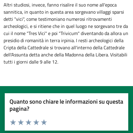
Altri studiosi, invece, fanno risalire il suo nome all'epoca
sannitica, in quanto in questa area sorgevano villaggi sparsi
detti "vici", come testimoniano numerosi ritrovamenti
archeologici, e si ritiene che in quel luogo ne sorgevano tre da
cui il nome "Tres Vici" e poi "Trivicum" diventando da allora un
presidio di romanità in terra irpinia. I resti archeologici della
Cripta della Cattedrale si trovano all'interno della Cattedrale
dell'Assunta detta anche della Madonna della Libera. Visitabili
tutti i giorni dalle 9 alle 12.
Quanto sono chiare le informazioni su questa
pagina?
Valuta 1 stelle su 5
Valuta 2 stelle su 5
Valuta 3 stelle su 5
Valuta 4 stelle su 5
Valuta 5 stelle su 5