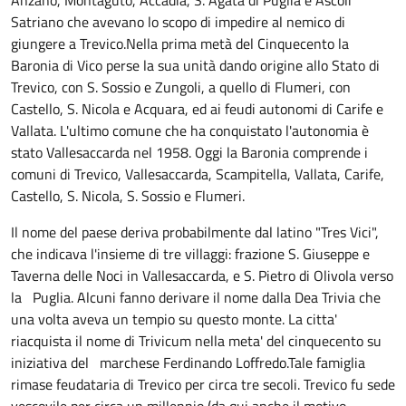
Anzano, Montaguto, Accadia, S. Agata di Puglia e Ascoli
Satriano che avevano lo scopo di impedire al nemico di
giungere a Trevico.Nella prima metà del Cinquecento la
Baronia di Vico perse la sua unità dando origine allo Stato di
Trevico, con S. Sossio e Zungoli, a quello di Flumeri, con
Castello, S. Nicola e Acquara, ed ai feudi autonomi di Carife e
Vallata. L'ultimo comune che ha conquistato l'autonomia è
stato Vallesaccarda nel 1958. Oggi la Baronia comprende i
comuni di Trevico, Vallesaccarda, Scampitella, Vallata, Carife,
Castello, S. Nicola, S. Sossio e Flumeri.
Il nome del paese deriva probabilmente dal latino "Tres Vici",
che indicava l'insieme di tre villaggi: frazione S. Giuseppe e
Taverna delle Noci in Vallesaccarda, e S. Pietro di Olivola verso
la Puglia. Alcuni fanno derivare il nome dalla Dea Trivia che
una volta aveva un tempio su questo monte. La citta'
riacquista il nome di Trivicum nella meta' del cinquecento su
iniziativa del marchese Ferdinando Loffredo.Tale famiglia
rimase feudataria di Trevico per circa tre secoli. Trevico fu sede