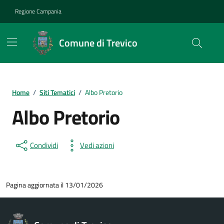
Vai ai contenuti
Vai al footer
Regione Campania
Comune di Trevico
Home
/
Siti Tematici
/
Albo Pretorio
Albo Pretorio
Condividi
Vedi azioni
Pagina aggiornata il 13/01/2026