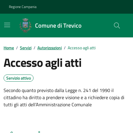
Vai ai contenuti
Vai al footer
Regione Campania
Comune di Trevico
Home
/
Servizi
/
Autorizzazioni
/
Accesso agli atti
Accesso agli atti
Servizio attivo
Secondo quanto previsto dalla Legge n. 241 del 1990 il
cittadino ha diritto a prendere visione e a richiedere copia di
tutti gli atti dell’Amministrazione Comunale