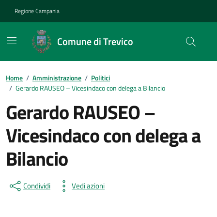
Vai ai contenuti
Vai al footer
Regione Campania
Comune di Trevico
Home
/
Amministrazione
/
Politici
/
Gerardo RAUSEO – Vicesindaco con delega a Bilancio
Gerardo RAUSEO –
Vicesindaco con delega a
Bilancio
Condividi
Vedi azioni