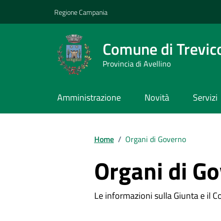
Vai ai contenuti
Vai al footer
Regione Campania
Comune di Trevic
Provincia di Avellino
Amministrazione
Novità
Servizi
Home
/
Organi di Governo
Organi di G
Le informazioni sulla Giunta e il Co