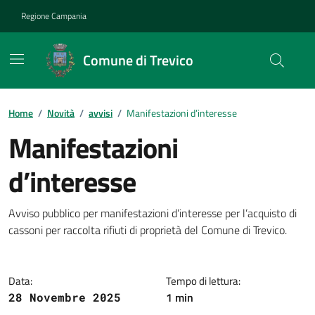
Vai ai contenuti
Vai al footer
Regione Campania
Comune di Trevico
Home
/
Novità
/
avvisi
/
Manifestazioni d’interesse
Manifestazioni
d’interesse
Dettagli della notizia
Avviso pubblico per manifestazioni d’interesse per l’acquisto di
cassoni per raccolta rifiuti di proprietà del Comune di Trevico.
Data:
Tempo di lettura:
1 min
28 Novembre 2025