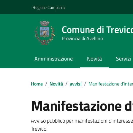
Vai ai contenuti
Vai al footer
Regione Campania
Comune di Trevic
Provincia di Avellino
Amministrazione
Novità
Servizi
Home
/
Novità
/
avvisi
/
Manifestazione d’inte
Manifestazione d
Dettagli della notizi
Avviso pubblico per manifestazioni d’interesse
Trevico.