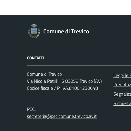
Comune di Trevico
CONTATTI
Comune di Trevico
Leggi le
Via Nicola Petrilli, 6 83058 Trevico (AV)
Prenota
Codice fiscale / P. IVA:81001230648
Segnalazi
Richiest
PEC:
segreteria@pec.comune.trevico.av.it