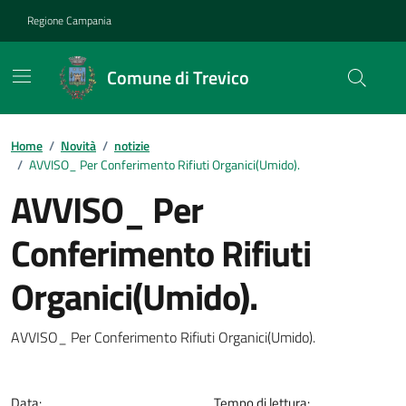
Vai ai contenuti
Vai al footer
Regione Campania
Comune di Trevico
Home
/
Novità
/
notizie
/
AVVISO_ Per Conferimento Rifiuti Organici(Umido).
AVVISO_ Per
Conferimento Rifiuti
Organici(Umido).
Dettagli della notizia
AVVISO_ Per Conferimento Rifiuti Organici(Umido).
Data:
Tempo di lettura: