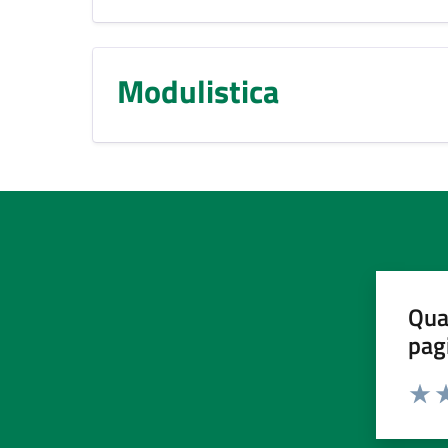
Modulistica
Qua
pag
Valut
Va