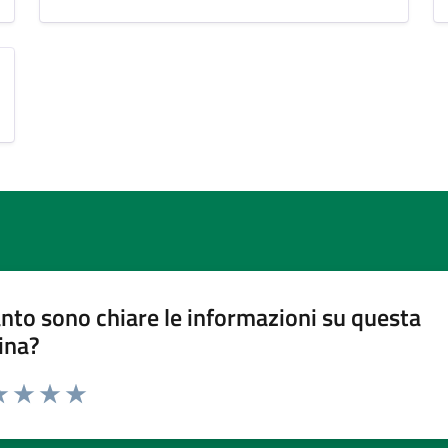
nto sono chiare le informazioni su questa
ina?
a 1 stelle su 5
luta 2 stelle su 5
Valuta 3 stelle su 5
Valuta 4 stelle su 5
Valuta 5 stelle su 5