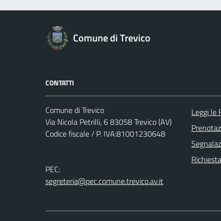
Comune di Trevico
CONTATTI
Comune di Trevico
Leggi le
Via Nicola Petrilli, 6 83058 Trevico (AV)
Prenota
Codice fiscale / P. IVA:81001230648
Segnalazi
Richiest
PEC:
segreteria@pec.comune.trevico.av.it