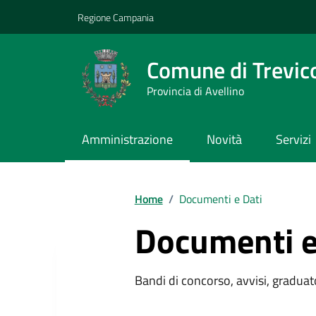
Vai ai contenuti
Vai al footer
Regione Campania
Comune di Trevic
Provincia di Avellino
Amministrazione
Novità
Servizi
Home
/
Documenti e Dati
Documenti e
Bandi di concorso, avvisi, graduato