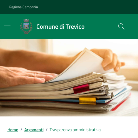
Vai ai contenuti
Vai al footer
Regione Campania
Comune di Trevico
Home
/
Argomenti
/
Trasparenza amministrativa