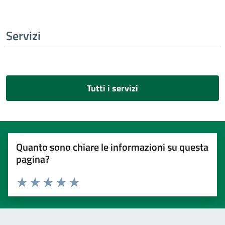
Servizi
Tutti i servizi
Quanto sono chiare le informazioni su questa
pagina?
Valuta 1 stelle su 5
Valuta 2 stelle su 5
Valuta 3 stelle su 5
Valuta 4 stelle su 5
Valuta 5 stelle su 5