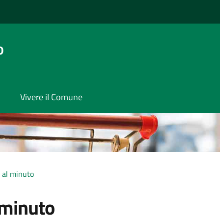
o
Vivere il Comune
 al minuto
 minuto