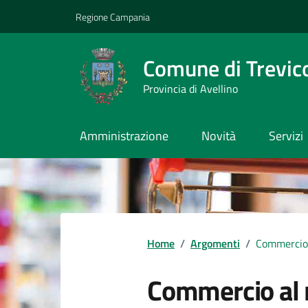
Vai ai contenuti
Vai al footer
Regione Campania
Comune di Trevic
Provincia di Avellino
Amministrazione
Novità
Servizi
Home
/
Argomenti
/
Commercio
Commercio al