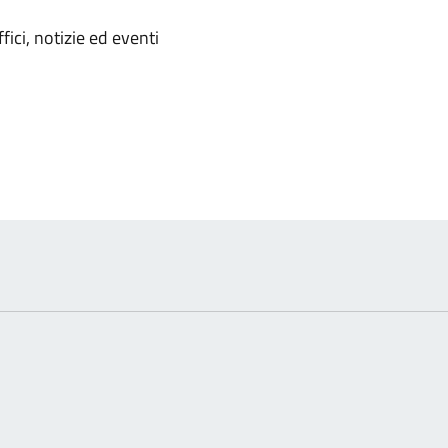
'argomento
ici, notizie ed eventi