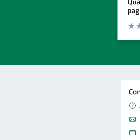
Qua
pag
Valut
Va
Con