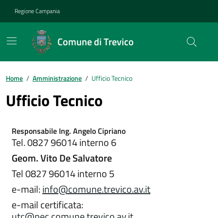
Vai ai contenuti
Vai al footer
Regione Campania
Comune di Trevico
Home
/
Amministrazione
/
Ufficio Tecnico
Ufficio Tecnico
Responsabile Ing. Angelo Cipriano
Tel. 0827 96014 interno 6
Geom. Vito De Salvatore
Tel 0827 96014 interno 5
e-mail:
info@comune.trevico.av.it
e-mail certificata:
utc@pec.comune.trevico.av.it