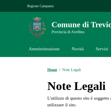
Vai ai contenuti
Vai al footer
Regione Campania
Comune di Trevi
Provincia di Avellino
Amministrazione
Novità
Servizi
Home
/
Note Legali
Note Legali
L'utilizzo di questo sito è soggetto
utilizzare il sito.